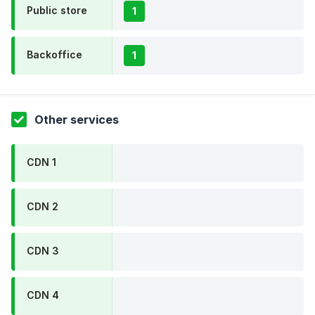
Public store
1
Backoffice
1
Other services
CDN 1
CDN 2
CDN 3
CDN 4