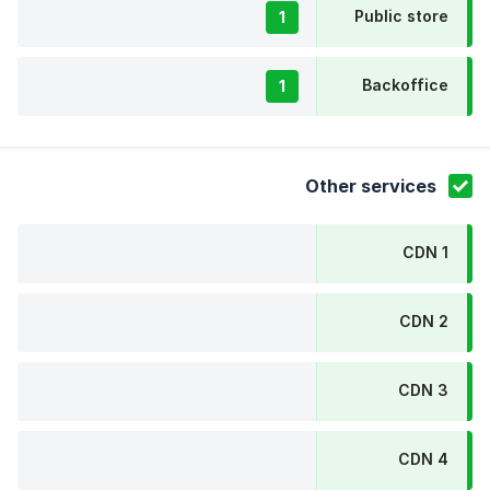
Public store
1
Backoffice
1
Other services
CDN 1
CDN 2
CDN 3
CDN 4