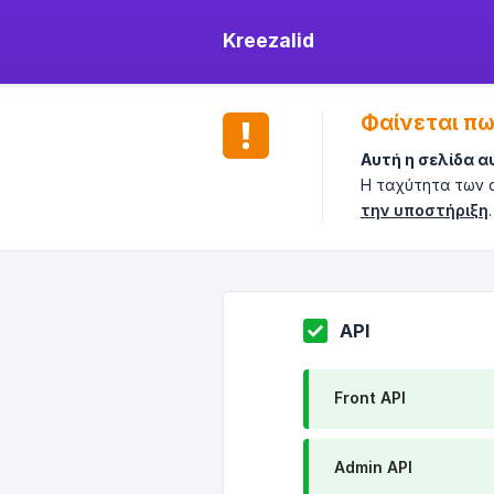
Kreezalid
Φαίνεται πω
Αυτή η σελίδα α
Η ταχύτητα των 
την υποστήριξη
.
API
Front API
Admin API